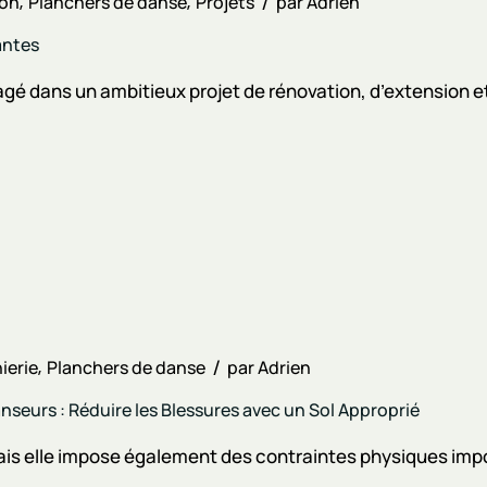
ion
Planchers de danse
Projets
par
Adrien
antes
gé dans un ambitieux projet de rénovation, d’extension et 
ierie
Planchers de danse
par
Adrien
eurs : Réduire les Blessures avec un Sol Approprié
ais elle impose également des contraintes physiques impor