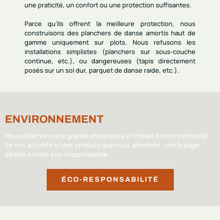
une praticité, un confort ou une protection suffisantes.
Parce qu’ils offrent
la meilleure protection
, nous
construisons des
planchers de danse amortis haut de
gamme
uniquement sur plots. Nous refusons les
installations simplistes (planchers sur sous-couche
continue, etc.), ou dangereuses (tapis directement
posés sur un sol dur, parquet de danse raide, etc.).
ENVIRONNEMENT
Nous attachons une grande importance à l’impact environnemental
de nos activités et des produits que nous achetons : voir la page
dédiée à notre
éco-responsabilité.
ÉCO-RESPONSABILITÉ