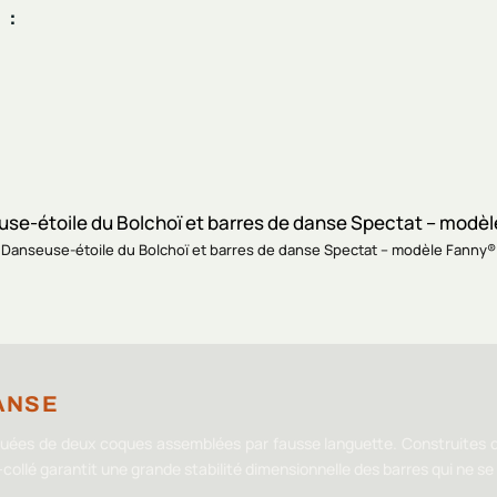
 :
Danseuse-étoile du Bolchoï et barres de danse Spectat – modèle Fanny®
ANSE
uées de deux coques assemblées par fausse languette. Construites da
-collé garantit une grande stabilité dimensionnelle des barres qui ne s