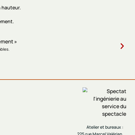
n hauteur.
ement.
ables.
Atelier et bureaux :
225 rue Marcel Valérian,