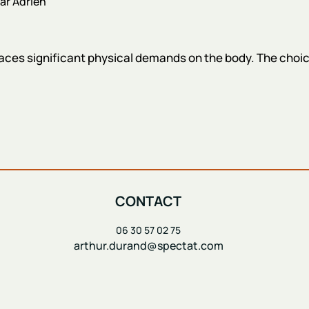
ar
Adrien
places significant physical demands on the body. The choice
CONTACT
06 30 57 02 75
arthur.durand@spectat.com