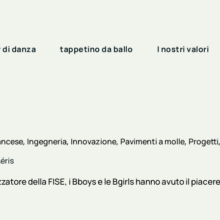
 di danza
tappetino da ballo
I nostri valori
ancese
Ingegneria
Innovazione
Pavimenti a molle
Progetti
éris
atore della FISE, i Bboys e le Bgirls hanno avuto il piacer