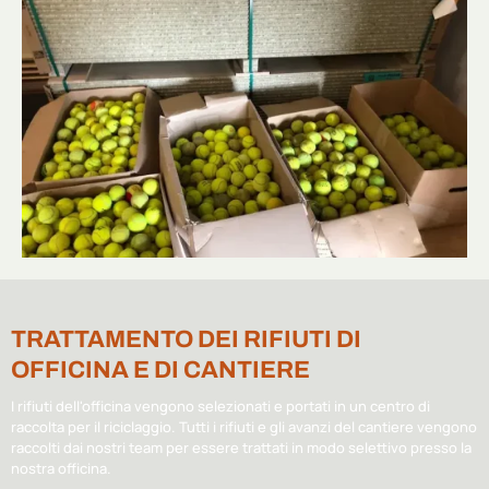
TRATTAMENTO DEI RIFIUTI DI
OFFICINA E DI CANTIERE
I rifiuti dell'officina vengono
selezionati e portati in un centro di
raccolta
per il riciclaggio. Tutti i rifiuti e gli avanzi del cantiere vengono
raccolti dai nostri team per essere
trattati in modo selettivo
presso la
nostra officina.