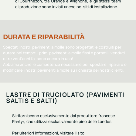
di Courthézon
, tra Orange e Avignone, e gli stessi team
di produzione sono inviati anche nei siti di installazione.
DURATA E RIPARABILITÀ
Spectat I nostri pavimenti a molle sono progettati e costruiti per
durare nel tempo: i primi
pavimenti a molle fissi e portatili
, venduti
oltre vent'anni fa, sono ancora in uso!
Abbiamo anche le competenze necessarie per
spostare, riparare o
modificare
i nostri pavimenti a molle su richiesta dei nostri clienti.
LASTRE DI TRUCIOLATO (PAVIMENTI
SALTIS E SALTI)
Si riforniscono esclusivamente dal
produttore francese
Pantyr
, che utilizza esclusivamente
pino delle Landes
.
Per ulteriori informazioni, visitare il sito