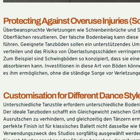
Protecting Against Overuse Injuries (
Überbeanspruchte Verletzungen wie Schienbeinbrüche und 
Oberflächen resultieren. Der falsche Bodenbelag kann diese
führen. Geeignete Tanzböden sollen ein unterstützendes Um
verteilen und das Risiko von Überlastungsschäden verringer
Zum Beispiel sind Schwingböden so konzipiert, dass sie eine
absorbieren kann. Investitionen in diese Art von Böden kön
es ihm ermöglichen, ohne die ständige Sorge vor Verletzunge
Customisation for Different Dance Styl
Unterschiedliche Tanzstile erfordern unterschiedliche Bode
Der ideale Tanzboden schafft ein Gleichgewicht zwischen Grif
Ausrutschen zu verhindern, und gleichzeitig den Tänzern erm
perfekte Finish ist für klassisches Ballett nicht dasselbe w
Verwendungszweck des Studios sorgfältig ausgewählt werden.