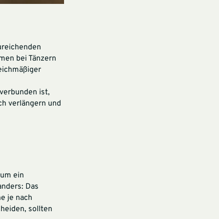
ureichenden
emen bei Tänzern
eichmäßiger
verbunden ist,
ch verlängern und
 um ein
anders: Das
he je nach
heiden, sollten