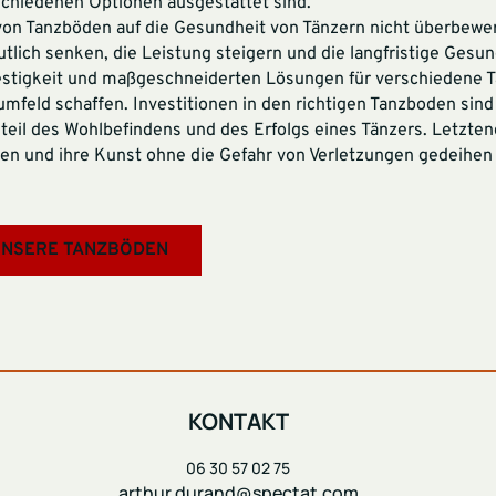
schiedenen Optionen ausgestattet sind.
on Tanzböden auf die Gesundheit von Tänzern nicht überbewe
tlich senken, die Leistung steigern und die langfristige Gesu
festigkeit und maßgeschneiderten Lösungen für verschiedene T
umfeld schaffen. Investitionen in den richtigen Tanzboden sind
eil des Wohlbefindens und des Erfolgs eines Tänzers. Letzten
en und ihre Kunst ohne die Gefahr von Verletzungen gedeihen 
NSERE TANZBÖDEN
KONTAKT
06 30 57 02 75
arthur.durand@spectat.com