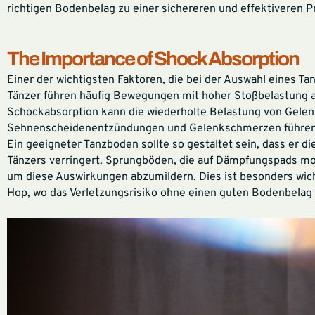
richtigen Bodenbelag zu einer sichereren und effektiveren P
The Importance of Shock Absorption
Einer der wichtigsten Faktoren, die bei der Auswahl eines T
Tänzer führen häufig Bewegungen mit hoher Stoßbelastung 
Schockabsorption kann die wiederholte Belastung von Gelen
Sehnenscheidenentzündungen und Gelenkschmerzen führen
Ein geeigneter Tanzboden sollte so gestaltet sein, dass er
Tänzers verringert. Sprungböden, die auf Dämpfungspads mont
um diese Auswirkungen abzumildern. Dies ist besonders wichtig
Hop, wo das Verletzungsrisiko ohne einen guten Bodenbelag e